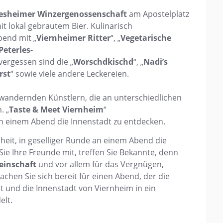
iesheimer Winzergenossenschaft
am Apostelplatz
t lokal gebrautem Bier. Kulinarisch
bend mit „
Viernheimer Ritter
“, „
Vegetarische
Peterles-
 vergessen sind die „
Worschdkischd
“, „
Nadi’s
rst
“ sowie viele andere Leckereien.
wandernden Künstlern, die an unterschiedlichen
. „
Taste & Meet Viernheim
“
 an einem Abend die Innenstadt zu entdecken.
heit, in geselliger Runde an einem Abend die
ie Ihre Freunde mit, treffen Sie Bekannte, denn
inschaft
und vor allem für das Vergnügen,
chen Sie sich bereit für einen Abend, der die
lt und die Innenstadt von Viernheim in ein
elt.