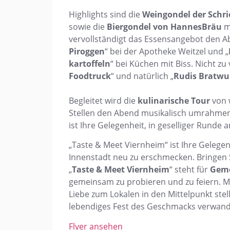
Highlights sind die
Weingondel der Schr
sowie die
Biergondel von HannesBräu
mi
vervollständigt das Essensangebot den A
Piroggen
“ bei der Apotheke Weitzel und „
kartoffeln
“ bei Küchen mit Biss. Nicht zu
Foodtruck
“ und natürlich „
Rudis Bratwu
Begleitet wird die
kulinarische Tour
von 
Stellen den Abend musikalisch umrahmen
ist Ihre Gelegenheit, in geselliger Runde
„Taste & Meet Viernheim“ ist Ihre Gelegen
Innenstadt neu zu erschmecken. Bringen S
„
Taste & Meet Viernheim
“ steht für
Geme
gemeinsam zu probieren und zu feiern. Ma
Liebe zum Lokalen in den Mittelpunkt stel
lebendiges Fest des Geschmacks verwand
Flyer ansehen