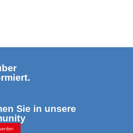
über
rmiert.
n Sie in unsere
unity
werden